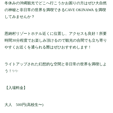
冬休みの沖縄観光でどこへ行こうかお困りの方はぜひ大自然
交通アクセス
の神秘と非日常の世界を満喫できるCAVE OKINAWA を満喫
ACCESS
してみませんか？
修学旅行/一般団体
恩納村リゾートホテル近くに位置し、アクセスも良好！所要
様向け
時間30分程度でお楽しみ頂けるので観光の合間でも立ち寄り
TOURS / GROUPS
やすくお近くを通られる際はぜひおすすめします！
よくあるご質問
ライトアップされた幻想的な空間と非日常の世界を満喫しよ
FAQ
う！✨✨
【入場料金】
パンフレット
PAMPHLET
大人 500円(高校生〜)