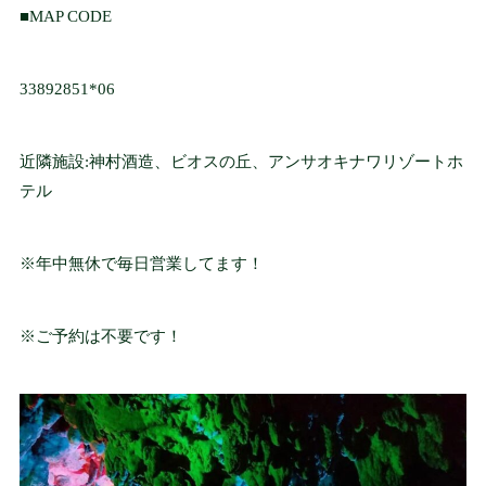
■MAP CODE
企業理念
PHILOSOPHY
33892851*06
お問い合わせ
近隣施設:神村酒造、ビオスの丘、アンサオキナワリゾートホ
CONTACT
テル
※年中無休で毎日営業してます！
ケイブマスコット
MASCOT
※ご予約は不要です！