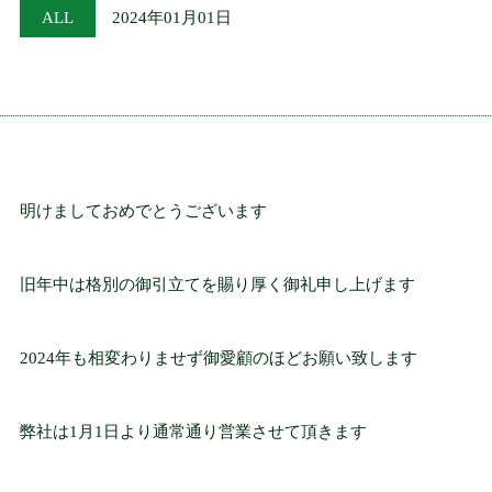
ALL
2024年01月01日
ケイブを楽しむ
ENJOY THE CAVE
命の歴史
HISTORY OF LIFE
明けましておめでとうございます
料金・ご利用案内
旧年中は格別の御引立てを賜り厚く御礼申し上げます
FEES & USAGE GUIDE
2024年も相変わりませず御愛顧のほどお願い致します
フォレストカフェ
FOREST CAFE
弊社は1月1日より通常通り営業させて頂きます