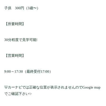
音声付き案内ガイ
子供 300円（3歳〜）
ド
AUDIO GUIDE
【所要時間】
おすすめ観光プラ
ン
30分程度で見学可能❕
SIGHTSEEING PLAN
【営業時間】
お知らせ
NEWS
9:00～17:30（最終受付17:00）
💡カーナビでは正確な位置が表示されませんのでGoogle map
会社概要
でご確認下さい✨
COMPANY