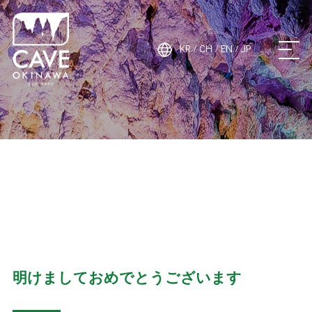
ケイブオキナワ
KR
CH
EN
JP
/
/
/
ケイブオキナワと
は
ABOUT
施設案内
FACILITY INFORMATION
神秘と感動
明けましておめでとうございます
MYSTERY AND EMOTION