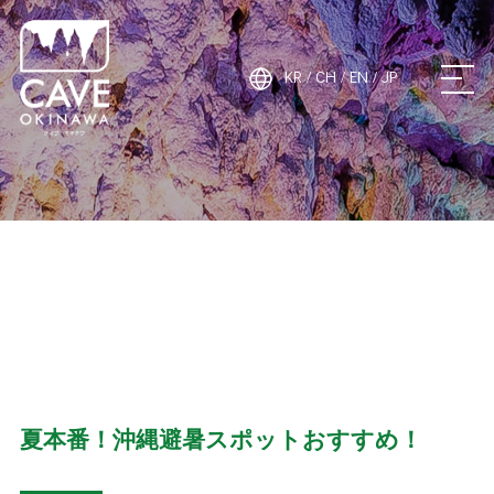
ケイブオキナワ
KR
CH
EN
JP
/
/
/
ケイブオキナワと
は
ABOUT
施設案内
FACILITY INFORMATION
神秘と感動
夏本番！沖縄避暑スポットおすすめ！
MYSTERY AND EMOTION