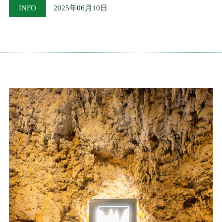
INFO
2025年06月10日
ケイブを楽しむ
ENJOY THE CAVE
命の歴史
HISTORY OF LIFE
料金・ご利用案内
FEES & USAGE GUIDE
フォレストカフェ
FOREST CAFE