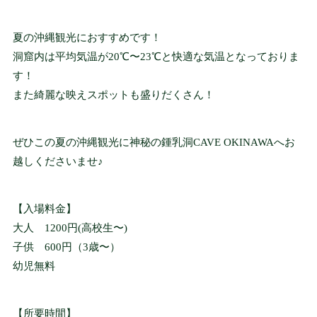
音声付き案内ガイ
ド
夏の沖縄観光におすすめです！
AUDIO GUIDE
洞窟内は平均気温が20℃〜23℃と快適な気温となっておりま
す！
また綺麗な映えスポットも盛りだくさん！
おすすめ観光プラ
ン
SIGHTSEEING PLAN
ぜひこの夏の沖縄観光に神秘の鍾乳洞CAVE OKINAWAへお
越しくださいませ♪
お知らせ
【入場料金】
NEWS
大人 1200円(高校生〜)
子供 600円（3歳〜）
幼児無料
会社概要
COMPANY
【所要時間】