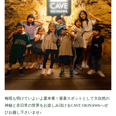
交通アクセス
ACCESS
修学旅行/一般団体
様向け
TOURS / GROUPS
よくあるご質問
FAQ
パンフレット
梅雨も明けていよいよ夏本番！避暑スポットとして大自然の
PAMPHLET
神秘と非日常の世界をお楽しみ頂けるCAVE OKINAWAへぜ
ひお越し下さいませ♪