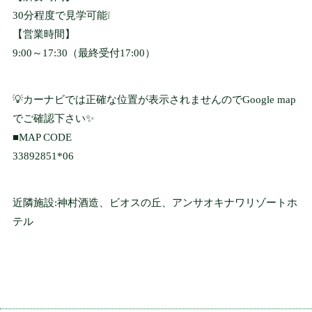
30分程度で見学可能❕
企業理念
【営業時間】
PHILOSOPHY
9:00～17:30（最終受付17:00）
お問い合わせ
💡カーナビでは正確な位置が表示されませんのでGoogle map
CONTACT
でご確認下さい✨
■MAP CODE
33892851*06
ケイブマスコット
MASCOT
近隣施設:神村酒造、ビオスの丘、アンサオキナワリゾートホ
テル