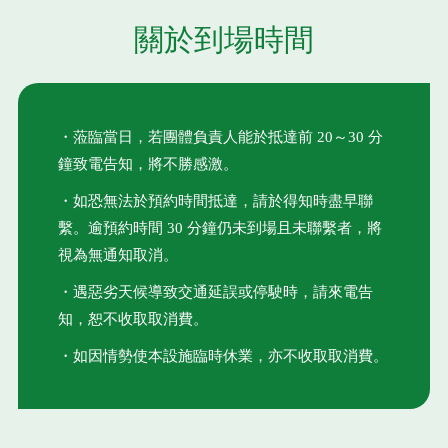
關於到場時間
・蒞臨當日，若團體負責人能於抵達前 20～30 分
鐘致電告知，將不勝感激。
・如恐無法於預約時間抵達，請於得知時盡早聯
繫。逾預約時間 30 分鐘仍未到場且未聯繫者，將
視為無通知取消。
・遇惡劣天候導致交通延誤或停駛時，請來電告
知，恕不收取取消費。
・如因情勢使本設施臨時休業，亦不收取取消費。