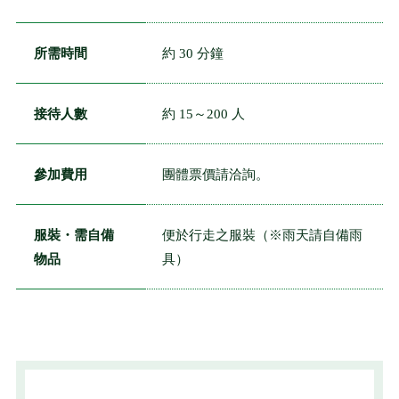
所需時間
約 30 分鐘
接待人數
約 15～200 人
參加費用
團體票價請洽詢。
服裝・需自備
便於行走之服裝（※雨天請自備雨
物品
具）