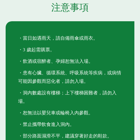
注意事項
・當日如遇雨天，請自備雨傘或雨衣。
・3 歲起需購票。
・飲酒或宿醉者、孕婦恕無法入場。
・患有心臟、循環系統、呼吸系統等疾病，或病情
可能因參觀而惡化者，請勿入場。
・洞內數處設有樓梯；上下樓梯困難者，請勿入
場。
・恕無法以嬰兒車或輪椅入內參觀。
・禁止攜帶飲食進入洞內。
・部分路面濕滑不平，建議穿著好走的鞋款。