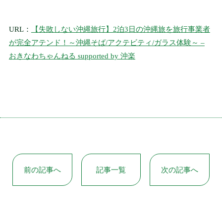
音声付き案内ガイ
ド
URL：
【失敗しない沖縄旅行】2泊3日の沖縄旅を旅行事業者
AUDIO GUIDE
が完全アテンド！～沖縄そば/アクテビティ/ガラス体験～ –
おきなわちゃんねる supported by 沖楽
おすすめ観光プラ
ン
SIGHTSEEING PLAN
お知らせ
NEWS
前の記事へ
記事一覧
次の記事へ
会社概要
COMPANY