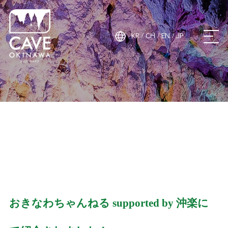
ケイブオキナワ
KR
CH
EN
JP
/
/
/
ケイブオキナワと
は
ABOUT
施設案内
FACILITY INFORMATION
神秘と感動
おきなわちゃんねる supported by 沖楽に
MYSTERY AND EMOTION